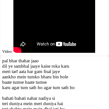
Video:
pal bhar thahar jaao
dil ye sambhal jaaye kaise roka karu
meri tarf aata har gam fisal jaye
aankho mein tumko bharu bin bole
baate tumse baate tumse
karu agar tum sath ho agar tum sath ho
bahati bahati nahar nadiya si
teri duniya mein meri duniya hai
teri chahto mein main dhal jati hu