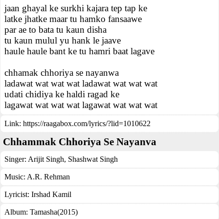
jaan ghayal ke surkhi kajara tep tap ke
latke jhatke maar tu hamko fansaawe
par ae to bata tu kaun disha
tu kaun mulul yu hank le jaave
haule haule bant ke tu hamri baat lagave
chhamak chhoriya se nayanwa
ladawat wat wat wat ladawat wat wat wat
udati chidiya ke haldi ragad ke
lagawat wat wat wat lagawat wat wat wat
Link:
https://raagabox.com/lyrics/?lid=1010622
Chhammak Chhoriya Se Nayanva
Singer:
Arijit Singh
,
Shashwat Singh
Music:
A.R. Rehman
Lyricist:
Irshad Kamil
Album:
Tamasha(2015)