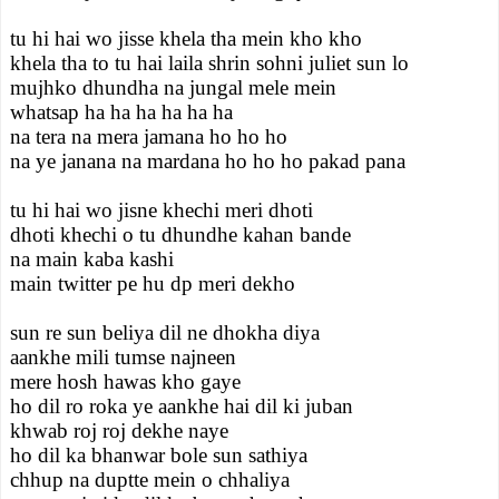
tu hi hai wo jisse khela tha mein kho kho
khela tha to tu hai laila shrin sohni juliet sun lo
mujhko dhundha na jungal mele mein
whatsap ha ha ha ha ha ha
na tera na mera jamana ho ho ho
na ye janana na mardana ho ho ho pakad pana
tu hi hai wo jisne khechi meri dhoti
dhoti khechi o tu dhundhe kahan bande
na main kaba kashi
main twitter pe hu dp meri dekho
sun re sun beliya dil ne dhokha diya
aankhe mili tumse najneen
mere hosh hawas kho gaye
ho dil ro roka ye aankhe hai dil ki juban
khwab roj roj dekhe naye
ho dil ka bhanwar bole sun sathiya
chhup na duptte mein o chhaliya