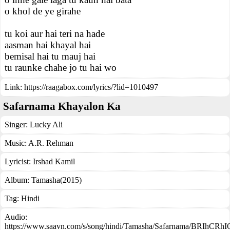
o khol de ye girahe
tu koi aur hai teri na hade
aasman hai khayal hai
bemisal hai tu mauj hai
tu raunke chahe jo tu hai wo
Link:
https://raagabox.com/lyrics/?lid=1010497
Safarnama Khayalon Ka
Singer:
Lucky Ali
Music:
A.R. Rehman
Lyricist:
Irshad Kamil
Album:
Tamasha(2015)
Tag:
Hindi
Audio:
https://www.saavn.com/s/song/hindi/Tamasha/Safarnama/BRIhCR