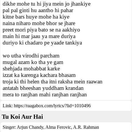
dikhe mohe tu hi jiya mein jo jhankiye
pal pal ginti hu aantho hi pahar
kitne bars huye mohe ha kiye
naina niharo mohe bhor se jhare
preet mori piya bato se na aakhiyo
main hi mar jaau ya mare duriya
duriyo ki chadaro pe yaade tankiya
wo utha virodhi parcham
mugal azam ko tha ye gam
shehjada mohabbat karke
izzat ka karenga kachara bhasam
troja ki thi helen tha itni raksha mein raawan
antatah bheeshan yuddham krandan
mera to ranjhan mahi ranjhan ranjhan
Link:
https://raagabox.com/lyrics/?lid=1010496
Tu Koi Aur Hai
Singer:
Arjun Chandy
,
Alma Ferovic
,
A.R. Rahman