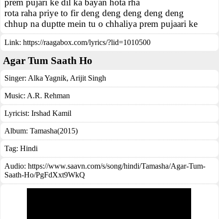
prem pujari ke dil ka bayan hota rha
rota raha priye to fir deng deng deng deng deng
chhup na duptte mein tu o chhaliya prem pujaari ke
Link:
https://raagabox.com/lyrics/?lid=1010500
Agar Tum Saath Ho
Singer:
Alka Yagnik
,
Arijit Singh
Music:
A.R. Rehman
Lyricist:
Irshad Kamil
Album:
Tamasha(2015)
Tag:
Hindi
Audio: https://www.saavn.com/s/song/hindi/Tamasha/Agar-Tum-
Saath-Ho/PgFdXxt9WkQ