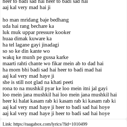
heer to badi sad hai heer to badi sad hai
aaj kal very mad hai ji
ho man mridang baje bedhang
uda hai rang bechare ka
luk muk uppar pressure kooker
huaa dimak kuware ka
ha tel lagane gayi jinadagi
so so ke din kante wo
wakq ke munh pe gussa karke
maarti rahti chante wo fikar mein ab to dad hai
ha mom bhi badi sad hai heer to badi mad hai
aaj kal very mad haye ji
she is still not glad na khati peeti
rona to na mushkil pyar ke loo mein itni jal gayi
loo mein jana mushkil hai loo mein jana mushkil hai
heer ki halat kasam rab ki kasam rab ki kasam rab ki
aaj kal very mad haye ji heer to badi sad hai hoye
aaj kal very mad haye ji heer to badi sad hai hoye
Link:
https://raagabox.com/lyrics/?lid=1010499