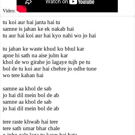
Video:
tu koi aur hai janta hai tu
samne is jahan ke ek nakab hai
tu aur hai koi aur hai kyo nahi wo jo hai
tu jahan ke waste khud ko bhul kar
apne hi sath na aise julm kar
khol de wo girahe jo lagaye tujh pe tu
bol de tu koi aur hai chehre jo odhe tune
wo tere kahan hai
samne aa khol de sab
jo hai dil mein bol de ab
samne aa khol de sab
jo hai dil mein bol de ab
tere raste khwab hai tere
tere sath umar bhar chale
o inhe gale laga tu kaun hai bata