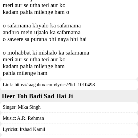
meri aur se utha teri aur ko
kadam pahla milenge ham o
o safarnama khyalo ka safarnama
andhro mein ujaalo ka safarnama
o sawere sa purana bhi naya bhi hai
o mohabbat ki mishalo ka safarnama
meri aur se utha teri aur ko
kadam pahla milenge ham
pahla milenge ham
Link:
https://raagabox.com/lyrics/?lid=1010498
Heer Toh Badi Sad Hai Ji
Singer:
Mika Singh
Music:
A.R. Rehman
Lyricist:
Irshad Kamil