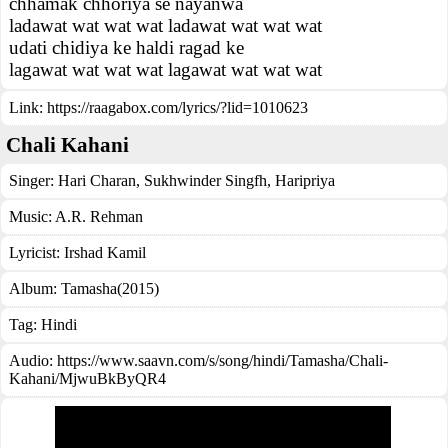
chhamak chhoriya se nayanwa
ladawat wat wat wat ladawat wat wat wat
udati chidiya ke haldi ragad ke
lagawat wat wat wat lagawat wat wat wat
Link:
https://raagabox.com/lyrics/?lid=1010623
Chali Kahani
Singer:
Hari Charan
,
Sukhwinder Singfh
,
Haripriya
Music:
A.R. Rehman
Lyricist:
Irshad Kamil
Album:
Tamasha(2015)
Tag:
Hindi
Audio: https://www.saavn.com/s/song/hindi/Tamasha/Chali-
Kahani/MjwuBkByQR4